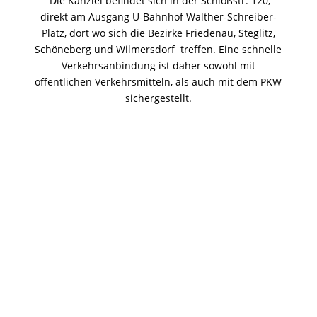
Die Kanzlei befindet sich in der Schloßstr. 120,
direkt am Ausgang U-Bahnhof Walther-Schreiber-
Platz, dort wo sich die Bezirke Friedenau, Steglitz,
Schöneberg und Wilmersdorf treffen. Eine schnelle
Verkehrsanbindung ist daher sowohl mit
öffentlichen Verkehrsmitteln, als auch mit dem PKW
sichergestellt.
Sie suchen einen
kompetenten Anwalt in
Berlin?
Sie haben ihn gefunden.