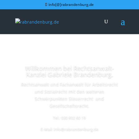
info[@]rabrandenburg.de
Willkommen bei Rechtsanwalt-
Kanzlei Gabriele Brandenburg.
Rechtsanwalt und Fachanwalt für Arbeitsrecht
und Sozialrecht mit den weiteren
Schwerpunkten Steuerrecht und
Gesellschaftsrecht.
Tel.: 030 892 60 19
E-Mail: info@rabrandenburg.de